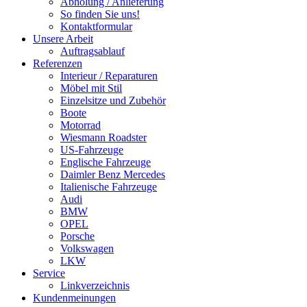
Abholung / Anlieferung
So finden Sie uns!
Kontaktformular
Unsere Arbeit
Auftragsablauf
Referenzen
Interieur / Reparaturen
Möbel mit Stil
Einzelsitze und Zubehör
Boote
Motorrad
Wiesmann Roadster
US-Fahrzeuge
Englische Fahrzeuge
Daimler Benz Mercedes
Italienische Fahrzeuge
Audi
BMW
OPEL
Porsche
Volkswagen
LKW
Service
Linkverzeichnis
Kundenmeinungen