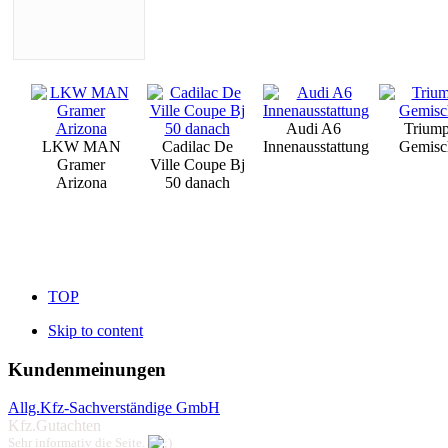
Audi A6
Triump
LKW MAN
Cadilac De
Innenausstattung
Gemisc
Gramer
Ville Coupe Bj
Arizona
50 danach
TOP
Skip to content
Kundenmeinungen
Allg.Kfz-Sachverständige GmbH
Kfz.Gutachten
Sehr informativ die Seite.